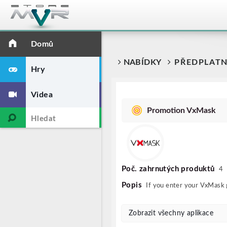
Domů
NABÍDKY
PŘEDPLATN
Hry
Videa
Promotion VxMask
Poč. zahrnutých produktů
4
Popis
If you enter your VxMask g
Zobrazit všechny aplikace