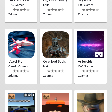
HILL DRIVER VR
Big Buck Bunny
SkyWalk
IDC Games
Nvía
IDC Games
Zdarma
Zdarma
Zdarma
Voxel Fly
Overlord Souls
Asteroids
Cenda Games
Nvía
IDC Games
Zdarma
Zdarma
Zdarma