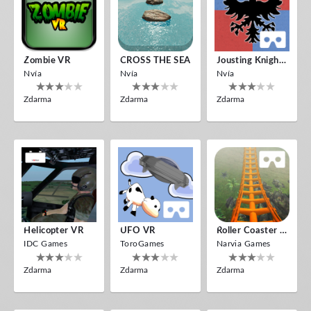
Zombie VR
CROSS THE SEA
Jousting Knights VR
Nvía
Nvía
Nvía
Zdarma
Zdarma
Zdarma
Helicopter VR
UFO VR
Roller Coaster VR
IDC Games
ToroGames
Narvia Games
Zdarma
Zdarma
Zdarma