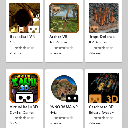
Basketball VR
Archer VR
Traps Defense VR
Nvía
ToroGames
IDC Games
Zdarma
Zdarma
Zdarma
Virtual Kaiju 3D
PANORAMA VR
Cardboard 3D VR Space FPS Game
DevilishGames
Nvía
Eduard Ryabov
0.96€
Zdarma
Zdarma