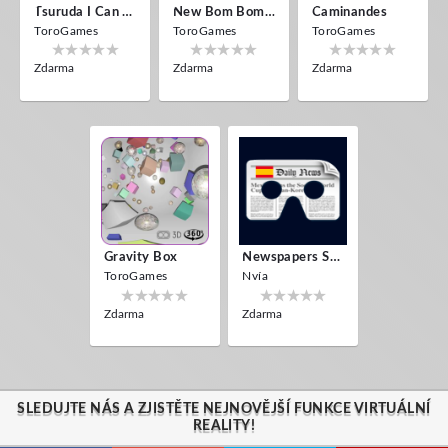
Tsuruda I Can Get Really Crazy
New Bom Bom Vr SBS 2020
Caminandes
ToroGames
ToroGames
ToroGames
Zdarma
Zdarma
Zdarma
Gravity Box
Newspapers Spain VR
ToroGames
Nvía
Zdarma
Zdarma
SLEDUJTE NÁS A ZJISTĚTE NEJNOVĚJŠÍ FUNKCE VIRTUÁLNÍ
REALITY!