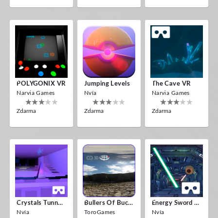
POLYGONIX VR
Jumping Levels
The Cave VR
Narvia Games
Nvía
Narvia Games
Zdarma
Zdarma
Zdarma
Crystals Tunnel VR
Bullers Of Buchan Aberdeen
Energy Sword VR
Nvía
ToroGames
Nvía