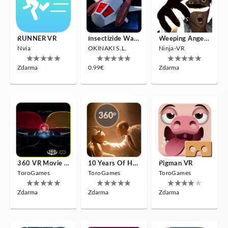
RUNNER VR
Insectizide Wars VR
Weeping Angels VR
Nvía
OKINAKI S.L.
Ninja-VR
Zdarma
0.99€
Zdarma
360 VR Movie Experience
10 Years Of Horror Nights
Pigman VR
ToroGames
ToroGames
ToroGames
Zdarma
Zdarma
Zdarma