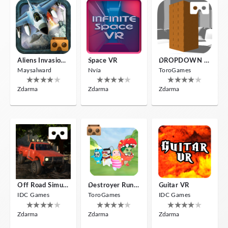
Aliens Invasion VR
Space VR
DROPDOWN VR
Maysalward
Nvía
ToroGames
Zdarma
Zdarma
Zdarma
Off Road Simulator VR
Destroyer Run VR
Guitar VR
IDC Games
ToroGames
IDC Games
Zdarma
Zdarma
Zdarma