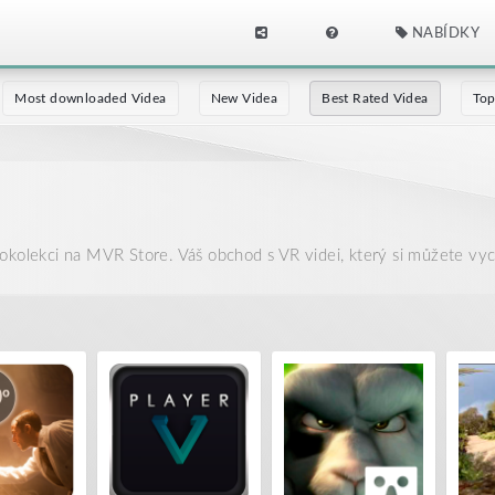
NABÍDKY
Most downloaded Videa
New Videa
Best Rated Videa
Top
okolekci na MVR Store. Váš obchod s VR videi, který si můžete vyc