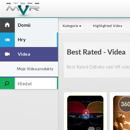
Domů
Kategorie
Highlighted Videa
Hry
Best Rated - Videa
Videa
Best Rated Odhalte naši VR vide
Moje Videa produkty