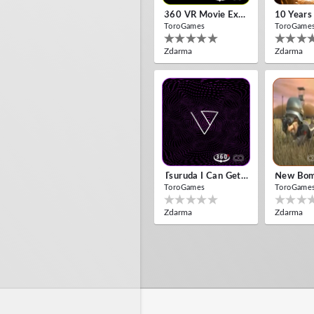
360 VR Movie Experience
ToroGames
ToroGame
Zdarma
Zdarma
Tsuruda I Can Get Really Crazy
ToroGames
ToroGame
Zdarma
Zdarma