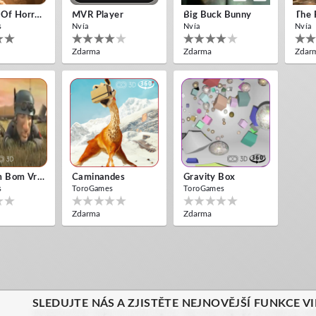
10 Years Of Horror Nights
MVR Player
Big Buck Bunny
The 
s
Nvía
Nvía
Nvía
Zdarma
Zdarma
Zdar
New Bom Bom Vr SBS 2020
Caminandes
Gravity Box
s
ToroGames
ToroGames
Zdarma
Zdarma
SLEDUJTE NÁS A ZJISTĚTE NEJNOVĚJŠÍ FUNKCE VI