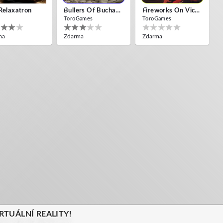
Relaxatron
Bullers Of Buchan Aberdeen
Fireworks On Victory Day
ToroGames
ToroGames
ma
Zdarma
Zdarma
RTUÁLNÍ REALITY!