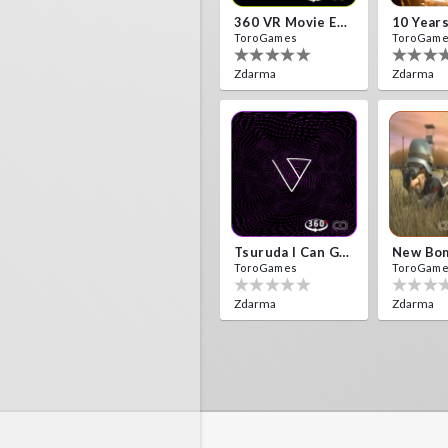
360 VR Movie Experience
ToroGames
ToroGam
Zdarma
Zdarma
Tsuruda I Can Get Really Crazy
ToroGames
ToroGam
Zdarma
Zdarma