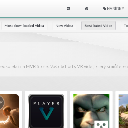
NABÍDKY
Most downloaded Videa
New Videa
Best Rated Videa
To
eokolekci na MVR Store. Váš obchod s VR videi, který si můžete 