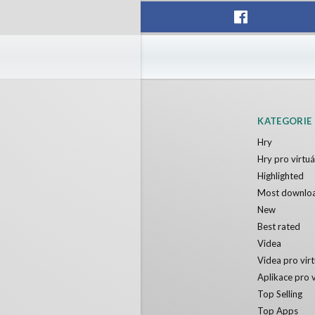
KATEGORIE
Hry
Hry pro virtuál
Highlighted
Most downlo
New
Best rated
Videa
Videa pro virt
Aplikace pro v
Top Selling
Top Apps