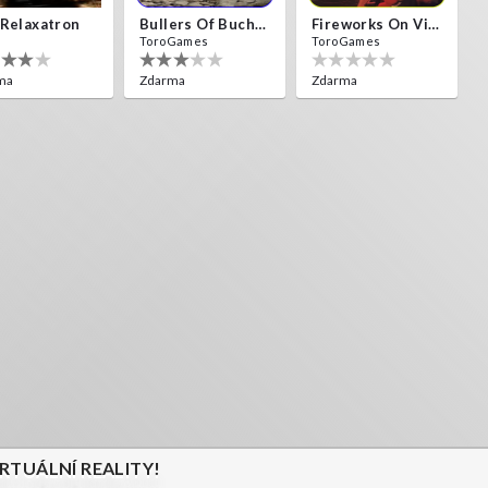
Relaxatron
Bullers Of Buchan Aberdeen
Fireworks On Victory Day
ToroGames
ToroGames
ma
Zdarma
Zdarma
IRTUÁLNÍ REALITY!