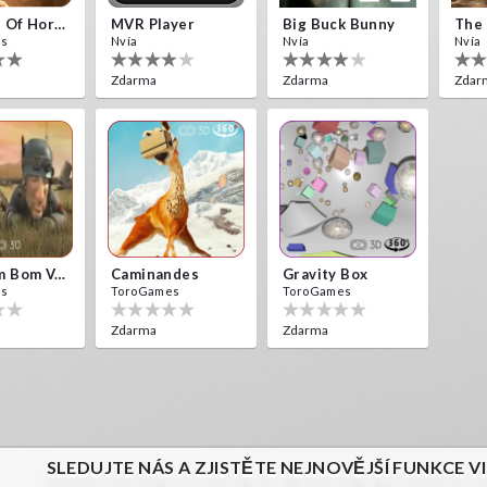
10 Years Of Horror Nights
MVR Player
Big Buck Bunny
The 
es
Nvía
Nvía
Nvía
Zdarma
Zdarma
Zdar
New Bom Bom Vr SBS 2020
Caminandes
Gravity Box
es
ToroGames
ToroGames
Zdarma
Zdarma
SLEDUJTE NÁS A ZJISTĚTE NEJNOVĚJŠÍ FUNKCE V