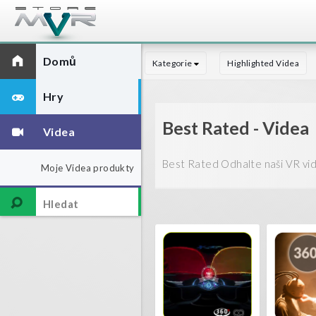
Domů
Kategorie
Highlighted Videa
Hry
Best Rated - Videa
Videa
Best Rated Odhalte naši VR vid
Moje Videa produkty