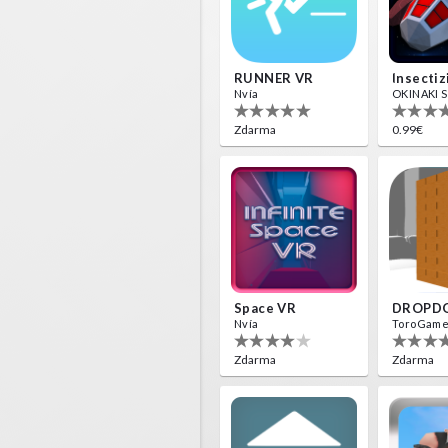
RUNNER VR
Nvía
OKINAKI S.
Zdarma
0.99€
Space VR
DROPD
Nvía
ToroGam
Zdarma
Zdarma