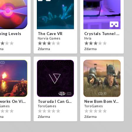
ing Levels
The Cave VR
Crystals Tunnel VR
Narvia Games
Nvía
ma
Zdarma
Zdarma
Fireworks On Victory Day
Tsuruda I Can Get Really Crazy
New Bom Bom Vr SBS 2020
Games
ToroGames
ToroGames
ma
Zdarma
Zdarma