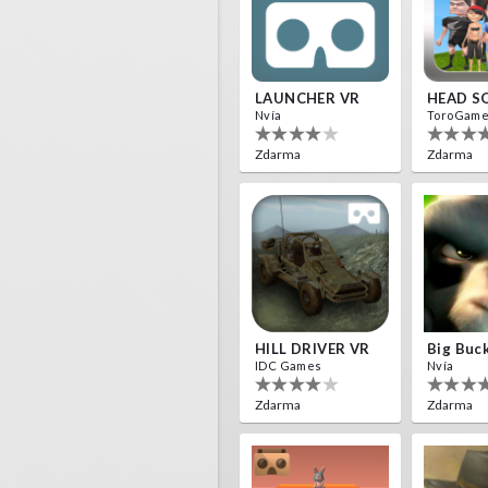
LAUNCHER VR
HEAD S
Nvía
ToroGam
Zdarma
Zdarma
HILL DRIVER VR
Big Buc
IDC Games
Nvía
Zdarma
Zdarma