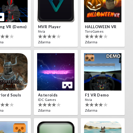
ng VR (Demo)
MVR Player
HALLOWEEN VR
Nvía
ToroGames
ma
Zdarma
Zdarma
lord Souls
Asteroids
F1 VR Demo
IDC Games
Nvía
ma
Zdarma
Zdarma