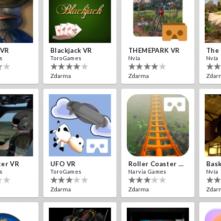
 VR
Blackjack VR
THEMEPARK VR
The 
s
ToroGames
Nvía
Nvía
Zdarma
Zdarma
Zdar
ter VR
UFO VR
Roller Coaster VR
Bask
s
ToroGames
Narvia Games
Nvía
Zdarma
Zdarma
Zdar