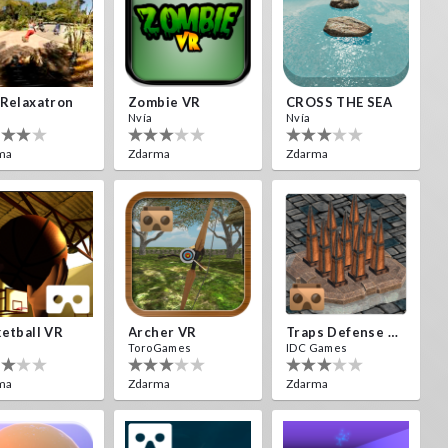
Relaxatron
Zombie VR
CROSS THE SEA
Nvía
Nvía
ma
Zdarma
Zdarma
etball VR
Archer VR
Traps Defense VR
ToroGames
IDC Games
ma
Zdarma
Zdarma