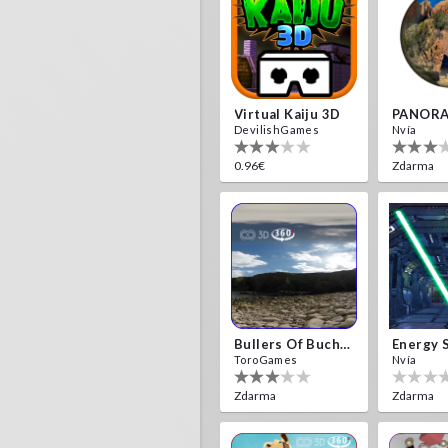
Virtual Kaiju 3D
PANORA
DevilishGames
Nvía
0.96€
Zdarma
Bullers Of Buchan Aberdeen
Energy 
ToroGames
Nvía
Zdarma
Zdarma