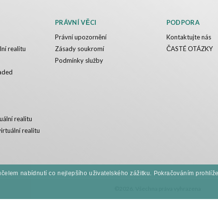
PRÁVNÍ VĚCI
PODPORA
Právní upozornění
Kontaktujte nás
ní realitu
Zásady soukromí
ČASTÉ OTÁZKY
Podmínky služby
aded
uální realitu
irtuální realitu
účelem nabídnutí co nejlepšího uživatelského zážitku. Pokračováním prohlížen
©2026. Všechna práva vyhrazena