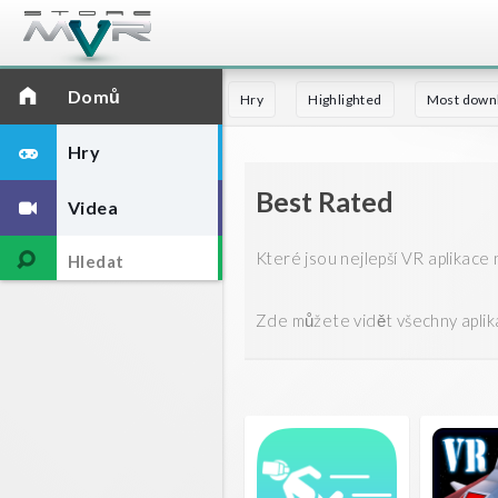
Domů
Hry
Highlighted
Most down
Hry
Best Rated
Videa
Které jsou nejlepší VR aplikace
Zde můžete vidět všechny apli