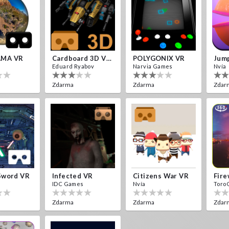
MA VR
Cardboard 3D VR Space FPS Game
POLYGONIX VR
Jump
Eduard Ryabov
Narvia Games
Nvía
Zdarma
Zdarma
Zdar
Sword VR
Infected VR
Citizens War VR
IDC Games
Nvía
Toro
Zdarma
Zdarma
Zdar