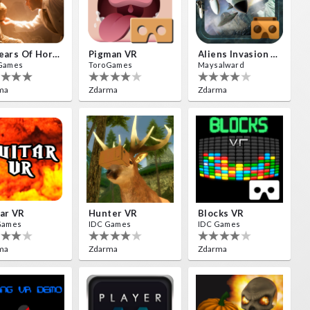
10 Years Of Horror Nights
Pigman VR
Aliens Invasion VR
Games
ToroGames
Maysalward
ma
Zdarma
Zdarma
ar VR
Hunter VR
Blocks VR
Games
IDC Games
IDC Games
ma
Zdarma
Zdarma