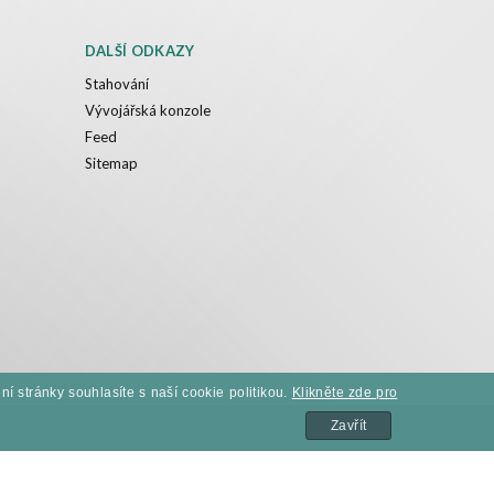
DALŠÍ ODKAZY
Stahování
Vývojářská konzole
Feed
Sitemap
í stránky souhlasíte s naší cookie politikou.
Klikněte zde pro
Zavřít