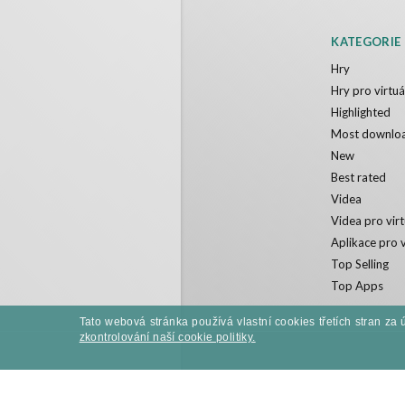
KATEGORIE
Hry
Hry pro virtuál
Highlighted
Most downlo
New
Best rated
Videa
Videa pro virt
Aplikace pro v
Top Selling
Top Apps
Tato webová stránka používá vlastní cookies třetích stran za 
zkontrolování naší cookie politiky.