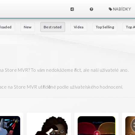
NABÍDKY
loaded
New
Best rated
Videa
Top Selling
Top 
 na Store MVR? To vám nedokážeme říct, ale naši uživatelé ano.
kace na Store MVR utříděné podle uživatelského hodnocení.