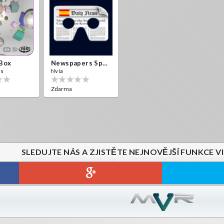
 Box
Newspapers Spain VR
es
Nvía
Zdarma
SLEDUJTE NÁS A ZJISTĚTE NEJNOVĚJŠÍ FUNKCE V