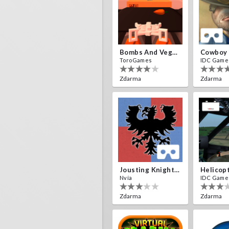
Bombs And Veggies
Cowboy
ToroGames
IDC Game
Zdarma
Zdarma
Jousting Knights VR
Helicop
Nvía
IDC Game
Zdarma
Zdarma