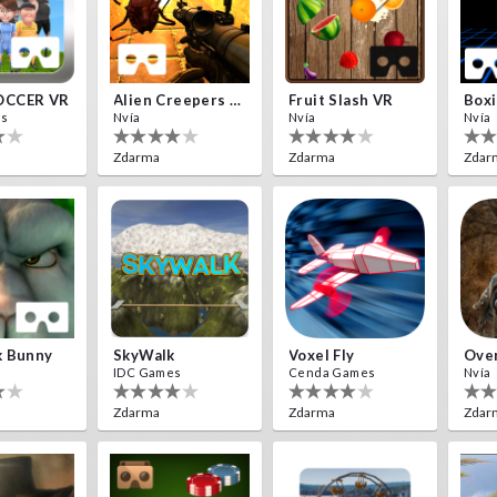
OCCER VR
Alien Creepers VR
Fruit Slash VR
Boxi
es
Nvía
Nvía
Nvía
Zdarma
Zdarma
Zdar
k Bunny
SkyWalk
Voxel Fly
Over
IDC Games
Cenda Games
Nvía
Zdarma
Zdarma
Zdar