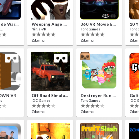
Insectizide Wars VR
Weeping Angels VR
360 VR Movie Experience
L.
Ninja-VR
ToroGames
Toro
Zdarma
Zdarma
Zdar
OWN VR
Off Road Simulator VR
Destroyer Run VR
Guit
es
IDC Games
ToroGames
IDC 
Zdarma
Zdarma
Zdar