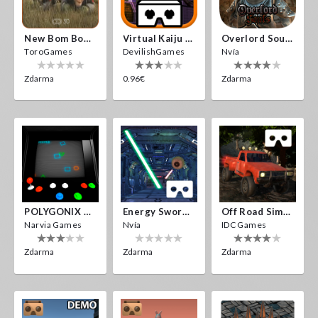
New Bom Bom Vr SBS 2020
Virtual Kaiju 3D
Overlord Souls
ToroGames
DevilishGames
Nvía
Zdarma
0.96€
Zdarma
POLYGONIX VR
Energy Sword VR
Off Road Simulator VR
Narvia Games
Nvía
IDC Games
Zdarma
Zdarma
Zdarma