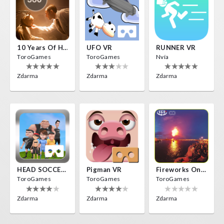
10 Years Of Horror Nights
UFO VR
RUNNER VR
ToroGames
ToroGames
Nvía
Zdarma
Zdarma
Zdarma
HEAD SOCCER VR
Pigman VR
Fireworks On Victory Day
ToroGames
ToroGames
ToroGames
Zdarma
Zdarma
Zdarma