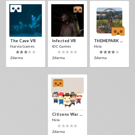
The Cave VR
Infected VR
THEMEPARK VR
Narvia Games
IDC Games
Nvía
Zdarma
Zdarma
Zdarma
Citizens War VR
Nvía
Zdarma