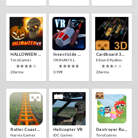
HALLOWEEN VR
Insectizide Wars VR
Cardboard 3D VR Space FPS Game
ToroGames
OKINAKI S.L.
Eduard Ryabov
Zdarma
0.99€
Zdarma
Roller Coaster VR
Helicopter VR
Destroyer Run VR
Narvia Games
IDC Games
ToroGames