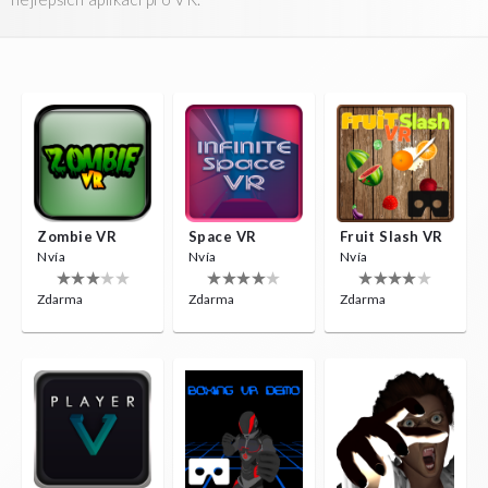
Zombie VR
Space VR
Fruit Slash VR
Nvía
Nvía
Nvía
Zdarma
Zdarma
Zdarma