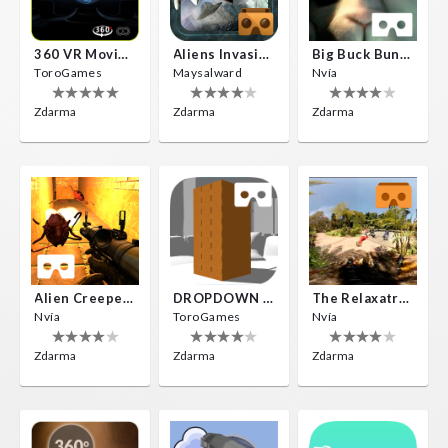
360 VR Movie Experience
Aliens Invasion VR
Big Buck Bunny
ToroGames
Maysalward
Nvía
Zdarma
Zdarma
Zdarma
Alien Creepers VR
DROPDOWN VR
The Relaxatron
Nvía
ToroGames
Nvía
Zdarma
Zdarma
Zdarma