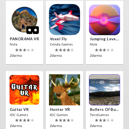
PANORAMA VR
Voxel Fly
Jumping Levels
Nvía
Cenda Games
Nvía
Zdarma
Zdarma
Zdarma
Guitar VR
Hunter VR
Bullers Of Buchan Aberdeen
IDC Games
IDC Games
ToroGames
Zdarma
Zdarma
Zdarma