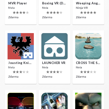
MVR Player
Boxing VR (Demo)
Weeping Angels VR
Nvía
Nvía
Ninja-VR
Zdarma
Zdarma
Zdarma
Jousting Knights VR
LAUNCHER VR
CROSS THE SEA
Nvía
Nvía
Nvía
Zdarma
Zdarma
Zdarma