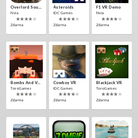
Overlord Souls
Asteroids
F1 VR Demo
Nvía
IDC Games
Nvía
Zdarma
Zdarma
Zdarma
Bombs And Veggies
Cowboy VR
Blackjack VR
ToroGames
IDC Games
ToroGames
Zdarma
Zdarma
Zdarma