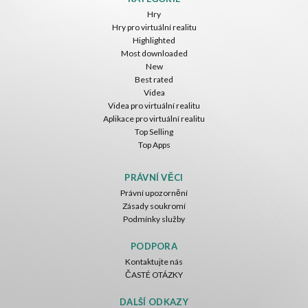
Hry
Hry pro virtuální realitu
Highlighted
Most downloaded
New
Best rated
Videa
Videa pro virtuální realitu
Aplikace pro virtuální realitu
Top Selling
Top Apps
PRÁVNÍ VĚCI
Právní upozornění
Zásady soukromí
Podmínky služby
PODPORA
Kontaktujte nás
ČASTÉ OTÁZKY
DALŠÍ ODKAZY