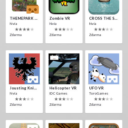
THEMEPARK VR
Zombie VR
CROSS THE SEA
Nvía
Nvía
Nvía
Zdarma
Zdarma
Zdarma
Jousting Knights VR
Helicopter VR
UFO VR
Nvía
IDC Games
ToroGames
Zdarma
Zdarma
Zdarma