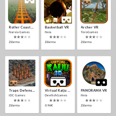
Roller Coaster VR
Basketball VR
Archer VR
Narvia Games
Nvía
ToroGames
Zdarma
Zdarma
Zdarma
Traps Defense VR
Virtual Kaiju 3D
PANORAMA VR
IDC Games
DevilishGames
Nvía
Zdarma
0.96€
Zdarma