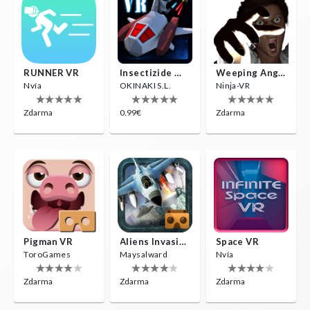
RUNNER VR
Insectizide Wars VR
Weeping Angels VR
Nvía
OKINAKI S.L.
Ninja-VR
Zdarma
0.99€
Zdarma
Pigman VR
Aliens Invasion VR
Space VR
ToroGames
Maysalward
Nvía
Zdarma
Zdarma
Zdarma