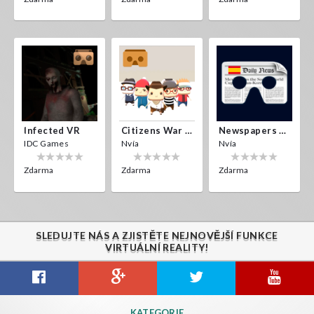
Infected VR
Citizens War VR
Newspapers Spain VR
IDC Games
Nvía
Nvía
Zdarma
Zdarma
Zdarma
SLEDUJTE NÁS A ZJISTĚTE NEJNOVĚJŠÍ FUNKCE
VIRTUÁLNÍ REALITY!
KATEGORIE