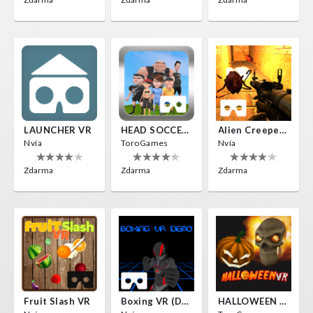
LAUNCHER VR
HEAD SOCCER VR
Alien Creepers VR
Nvía
ToroGames
Nvía
Zdarma
Zdarma
Zdarma
Fruit Slash VR
Boxing VR (Demo)
HALLOWEEN VR