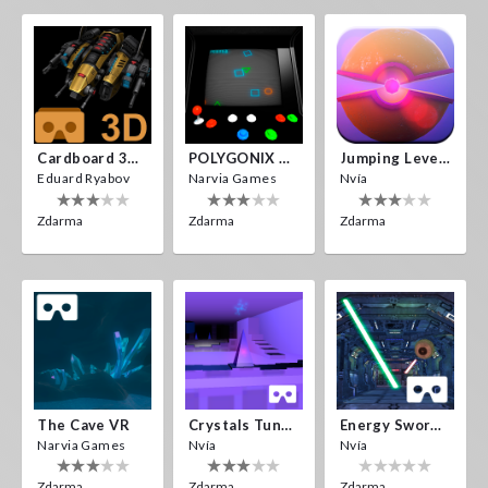
Cardboard 3D VR Space FPS Game
POLYGONIX VR
Jumping Levels
Eduard Ryabov
Narvia Games
Nvía
Zdarma
Zdarma
Zdarma
The Cave VR
Crystals Tunnel VR
Energy Sword VR
Narvia Games
Nvía
Nvía
Zdarma
Zdarma
Zdarma