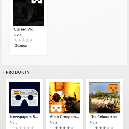
Cursed VR
Nvía
Zdarma
PRODUKTY
Newspapers Spain VR
Alien Creepers VR
The Relaxatron
Nvía
Nvía
Nvía