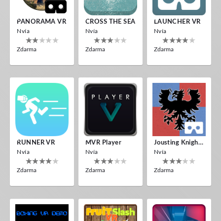
PANORAMA VR
CROSS THE SEA
LAUNCHER VR
Nvía
Nvía
Nvía
Zdarma
Zdarma
Zdarma
RUNNER VR
MVR Player
Jousting Knights VR
Nvía
Nvía
Nvía
Zdarma
Zdarma
Zdarma