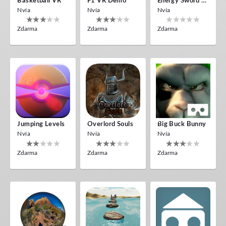
Basketball VR
F1 VR Demo
Energy Sword VR
Nvía
Nvía
Nvía
Zdarma
Zdarma
Zdarma
Jumping Levels
Overlord Souls
Big Buck Bunny
Nvía
Nvía
Nvía
Zdarma
Zdarma
Zdarma