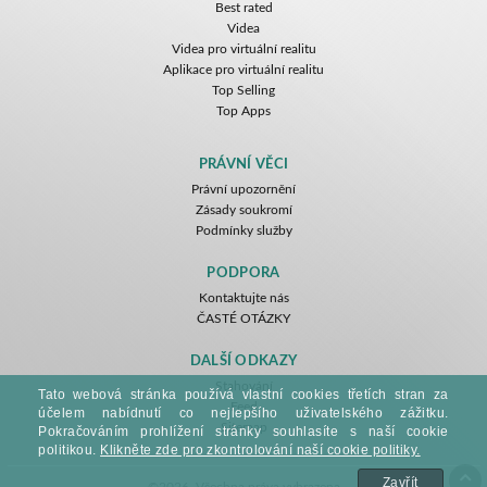
Best rated
Videa
Videa pro virtuální realitu
Aplikace pro virtuální realitu
Top Selling
Top Apps
PRÁVNÍ VĚCI
Právní upozornění
Zásady soukromí
Podmínky služby
PODPORA
Kontaktujte nás
ČASTÉ OTÁZKY
DALŠÍ ODKAZY
Stahování
Tato webová stránka používá vlastní cookies třetích stran za
Feed
účelem nabídnutí co nejlepšího uživatelského zážitku.
Sitemap
Pokračováním prohlížení stránky souhlasíte s naší cookie
politikou.
Klikněte zde pro zkontrolování naší cookie politiky.
Zavřít
©2026. Všechna práva vyhrazena