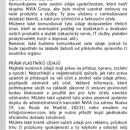
Komunikujeme vaše osobní údaje společnostem, které tvoří
skupinu NVIA Group, aby bylo možné uzavírat smlouvy na
naše produkty a služby. Ty jsou uloženy v centralizované
databázi klientů, a také pro účetnictví a fakturační účely.
Můžeme také komunikovat tyto údaje dodavatelům třetích
stran, kteří se eventuálně podílejí na dodávkách a dodávání
našich produktů a služeb (zákaznický servis, IT služby, platební
poskytovatelé, kurýr a doprava, atd.).
Nakonec také budeme komunikovat vaše údaje, pokud to
bude zapotřebí na základě žádosti od příslušného správního či
soudního orgánu.
PRÁVA VLASTNÍKŮ ÚDAJŮ
Majitelé osobních údajů mají práva na přístup, opravu, zrušení
a opozici. Nejrychlejší a nejjednodušší způsob, jak tato práva
uplatnit je přistoupit na váš účet a změnit vaše údaje přímo,
popřípadě odstranit váš účet. Veškeré informace, které
potřebujeme uložit na základě zákonné či smluvní povinnosti
budou blokované a použité jen pro tyto účely namísto
odstranění. Můžete také uplatnit tato práva písemně zasláním
dopisu do administrativních kanceláří NVIA (na adresu Nueva
19, Las Rozas de Madrid, 28231) nebo emailem na
info@storemvr.com, kdy je nutné přiložit kopii jakéhokoliv
oficiálního dokladu totožnosti.
Můžete také bránit užívání vašich údajů pro reklamu, průzkum
trhu či průzkumy spokojenosti a to kdykoliv a odvolat svůj