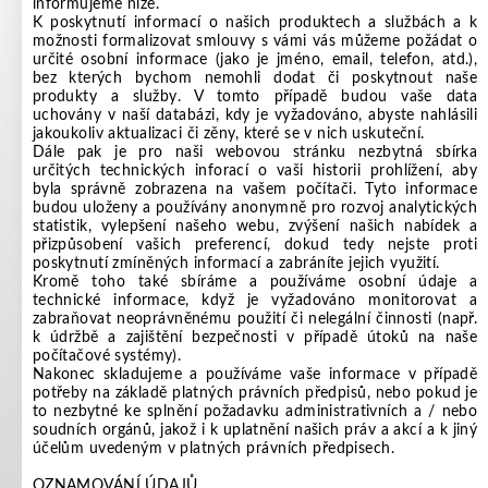
informujeme níže.
K poskytnutí informací o našich produktech a službách a k
možnosti formalizovat smlouvy s vámi vás můžeme požádat o
určité osobní informace (jako je jméno, email, telefon, atd.),
bez kterých bychom nemohli dodat či poskytnout naše
produkty a služby. V tomto případě budou vaše data
uchovány v naší databázi, kdy je vyžadováno, abyste nahlásili
jakoukoliv aktualizaci či zěny, které se v nich uskuteční.
Dále pak je pro naši webovou stránku nezbytná sbírka
určitých technických inforací o vaši historii prohlížení, aby
byla správně zobrazena na vašem počítači. Tyto informace
budou uloženy a používány anonymně pro rozvoj analytických
statistik, vylepšení našeho webu, zvýšení našich nabídek a
přizpůsobení vašich preferencí, dokud tedy nejste proti
poskytnutí zmíněných informací a zabráníte jejich využití.
Kromě toho také sbíráme a používáme osobní údaje a
technické informace, když je vyžadováno monitorovat a
zabraňovat neoprávněnému použití či nelegální činnosti (např.
k údržbě a zajištění bezpečnosti v případě útoků na naše
počítačové systémy).
Nakonec skladujeme a používáme vaše informace v případě
potřeby na základě platných právních předpisů, nebo pokud je
to nezbytné ke splnění požadavku administrativních a / nebo
soudních orgánů, jakož i k uplatnění našich práv a akcí a k jiný
účelům uvedeným v platných právních předpisech.
OZNAMOVÁNÍ ÚDAJŮ