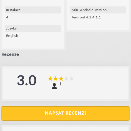
Google Cardboard.
Use your device's gyroscope to play in 360 degrees.
Instalace
Min. Android Version
Your phone must have gyroscope (not to be confused with the accelerometer).
4
Android 4.1,4.1.1
Your phone must have a gyro (no accelerometer).
You really have to turn around to see what's behind you.
Jazyky
There are seven levels to play through, all of which must be unlocked
progressively.
English
In the settings, you can adjust the sensitivity of the joystick.
In the settings, you can choose the level of difficulty: EASY, MEDIUM, HARD.
Copyright (c), Ryabov Eduard, 2014.
Recenze
3.0
1
NAPSAT RECENZI