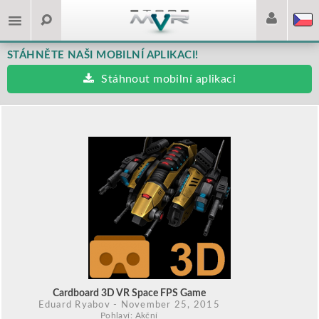
STÁHNĚTE NAŠI MOBILNÍ APLIKACI!
Stáhnout mobilní aplikaci
Cardboard 3D VR Space FPS Game
Eduard Ryabov
- November 25, 2015
Pohlaví: Akční