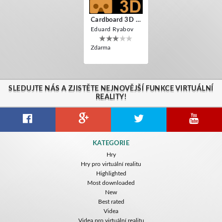
Cardboard 3D VR Space FPS Game
Eduard Ryabov
Zdarma
SLEDUJTE NÁS A ZJISTĚTE NEJNOVĚJŠÍ FUNKCE VIRTUÁLNÍ
REALITY!
KATEGORIE
Hry
Hry pro virtuální realitu
Highlighted
Most downloaded
New
Best rated
Videa
Videa pro virtuální realitu