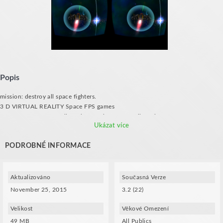
Popis
mission: destroy all space fighters.
3 D VIRTUAL REALITY Space FPS games
'1 IN SPACE FREE Cardboard VR' Galaxy VR Cardboard games
Ukázat více
Google Cardboard powered stereoscopic rendering and head tracking for
mobile VR.
3D VR Space FPS games Cardboard
PODROBNÉ INFORMACE
1 IN SPACE FREE - Best Simulator 3D
3 d cinema
3D game for android.
Aktualizováno
Současná Verze
Sci-fi war action shooter.
November 25, 2015
3.2 (22)
Science-fiction space simulator.
The graphics are impressive and gameplay shows great potential, although it's
Velikost
Věkové Omezení
currently a work in progress.
You can choose to control your spaceship using either a virtual joystick or
49 MB
All Publics