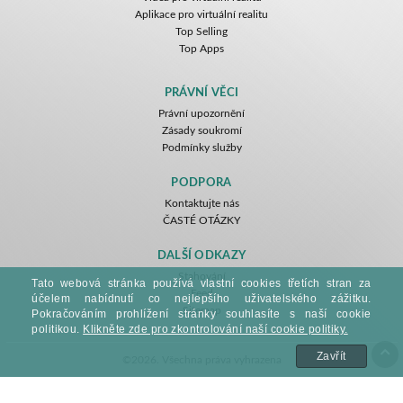
Aplikace pro virtuální realitu
Top Selling
Top Apps
PRÁVNÍ VĚCI
Právní upozornění
Zásady soukromí
Podmínky služby
PODPORA
Kontaktujte nás
ČASTÉ OTÁZKY
DALŠÍ ODKAZY
Stahování
Tato webová stránka používá vlastní cookies třetích stran za
Feed
účelem nabídnutí co nejlepšího uživatelského zážitku.
Sitemap
Pokračováním prohlížení stránky souhlasíte s naší cookie
politikou.
Klikněte zde pro zkontrolování naší cookie politiky.
Zavřít
©2026. Všechna práva vyhrazena