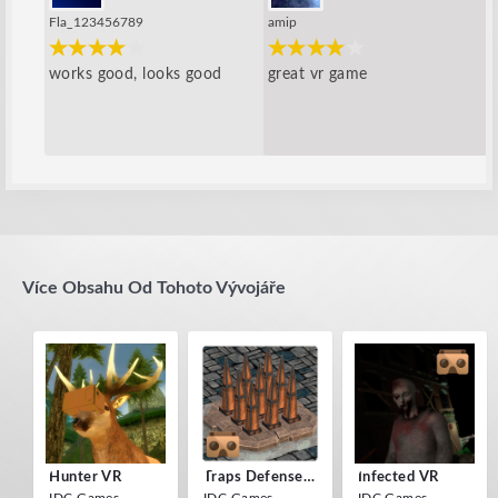
Fla_123456789
amip
works good, looks good
great vr game
Více Obsahu Od Tohoto Vývojáře
Hunter VR
Traps Defense VR
Infected VR
IDC Games
IDC Games
IDC Games