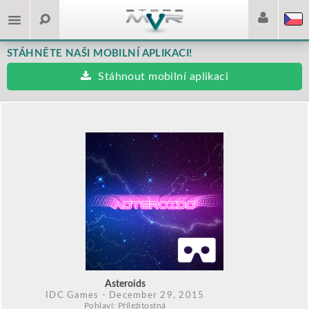
STÁHNĚTE NAŠI MOBILNÍ APLIKACI!
Stáhnout mobilní aplikaci
Asteroids
IDC Games
- December 29, 2015
Pohlaví: Příležitostná