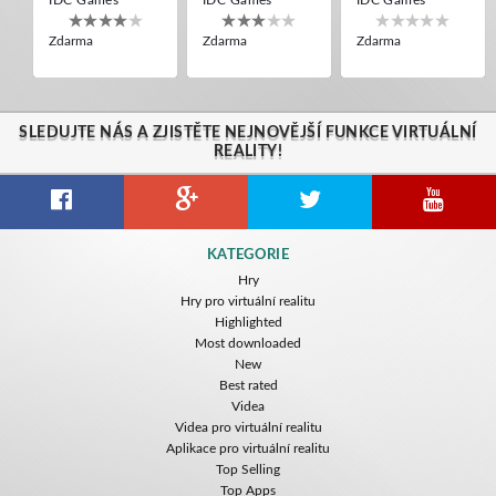
Zdarma
Zdarma
Zdarma
SLEDUJTE NÁS A ZJISTĚTE NEJNOVĚJŠÍ FUNKCE VIRTUÁLNÍ
REALITY!
Guitar VR
Cowboy VR
Off Road Simulator VR
KATEGORIE
IDC Games
IDC Games
IDC Games
Hry
Hry pro virtuální realitu
Zdarma
Zdarma
Zdarma
Highlighted
Most downloaded
New
Best rated
Videa
Videa pro virtuální realitu
Aplikace pro virtuální realitu
Top Selling
Top Apps