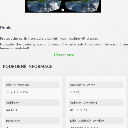
Popis
Protect the earth from asteroids with your mobile VR glasses.
Navigate the outer space and shoot the asteroids to protect the earth from
being annihilated!
Go through the circles to gain extra points.
Ukázat více
PODROBNÉ INFORMACE
Aktualizováno
Současná Verze
July 13, 2016
1.1 (1)
Velikost
Věkové Omezení
44 MB
All Publics
Instalace
Min. Android Version