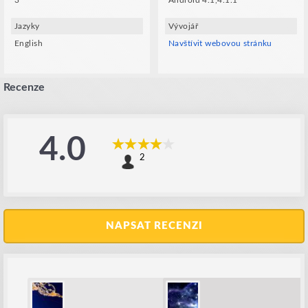
3
Android 4.1,4.1.1
Jazyky
Vývojář
English
Navštívit webovou stránku
Recenze
4.0
2
NAPSAT RECENZI