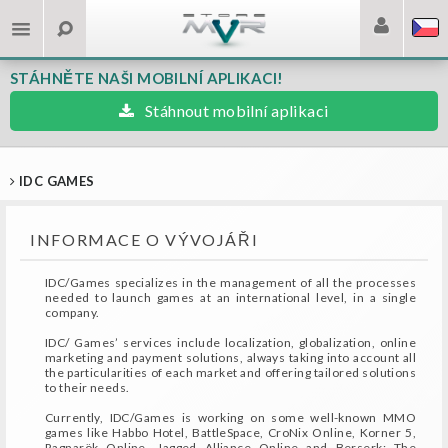
STÁHNĚTE NAŠI MOBILNÍ APLIKACI!
Stáhnout mobilní aplikaci
IDC GAMES
INFORMACE O VÝVOJÁŘI
IDC/Games specializes in the management of all the processes
needed to launch games at an international level, in a single
company.
IDC/ Games’ services include localization, globalization, online
marketing and payment solutions, always taking into account all
the particularities of each market and offering tailored solutions
to their needs.
Currently, IDC/Games is working on some well-known MMO
games like Habbo Hotel, BattleSpace, CroNix Online, Korner 5,
Ragnarök Online, Jagged Alliance Online and Berserk: The