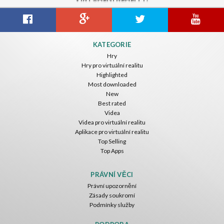
KATEGORIE
Hry
Hry pro virtuální realitu
Highlighted
Most downloaded
New
Best rated
Videa
Videa pro virtuální realitu
Aplikace pro virtuální realitu
Top Selling
Top Apps
PRÁVNÍ VĚCI
Právní upozornění
Zásady soukromí
Podmínky služby