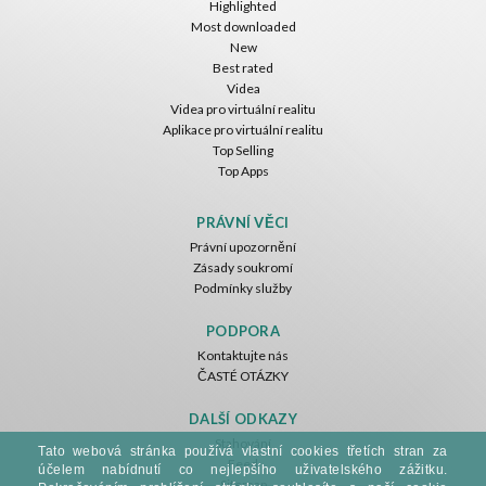
Highlighted
Most downloaded
New
Best rated
Videa
Videa pro virtuální realitu
Aplikace pro virtuální realitu
Top Selling
Top Apps
PRÁVNÍ VĚCI
Právní upozornění
Zásady soukromí
Podmínky služby
PODPORA
Kontaktujte nás
ČASTÉ OTÁZKY
DALŠÍ ODKAZY
Stahování
Tato webová stránka používá vlastní cookies třetích stran za
Feed
účelem nabídnutí co nejlepšího uživatelského zážitku.
Sitemap