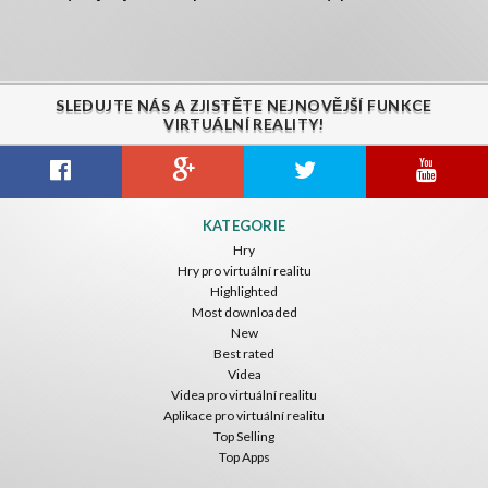
SLEDUJTE NÁS A ZJISTĚTE NEJNOVĚJŠÍ FUNKCE
VIRTUÁLNÍ REALITY!
KATEGORIE
Hry
Hry pro virtuální realitu
Highlighted
Most downloaded
New
Best rated
Videa
Videa pro virtuální realitu
Aplikace pro virtuální realitu
Top Selling
Top Apps