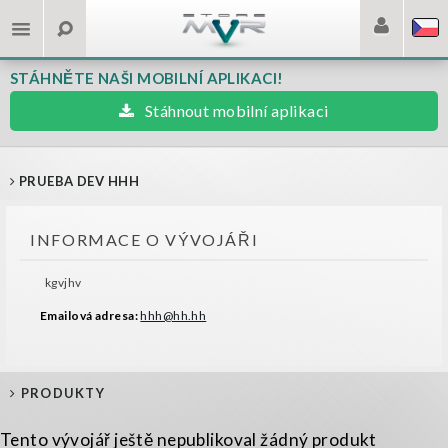
STÁHNĚTE NAŠI MOBILNÍ APLIKACI!
Stáhnout mobilní aplikaci
PRUEBA DEV HHH
INFORMACE O VÝVOJÁŘI
kgvjhv
Emailová adresa:
hhh@hh.hh
PRODUKTY
Tento vývojář ještě nepublikoval žádný produkt