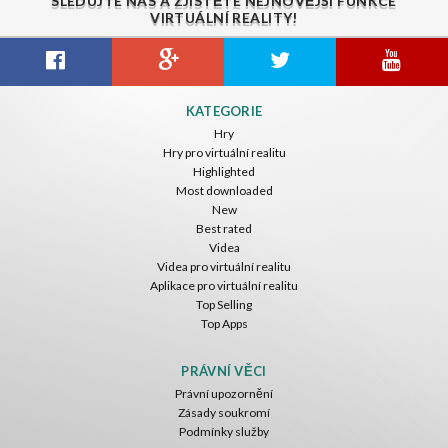
SLEDUJTE NÁS A ZJISTĚTE NEJNOVĚJŠÍ FUNKCE
VIRTUÁLNÍ REALITY!
KATEGORIE
Hry
Hry pro virtuální realitu
Highlighted
Most downloaded
New
Best rated
Videa
Videa pro virtuální realitu
Aplikace pro virtuální realitu
Top Selling
Top Apps
PRÁVNÍ VĚCI
Právní upozornění
Zásady soukromí
Podmínky služby