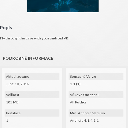
Popis
Fly through the cave with your android VR!
PODROBNÉ INFORMACE
Aktualizováno
Současná Verze
June 10, 2016
1.1 (1)
Velikost
Věkové Omezení
105 MB
All Publics
Instalace
Min. Android Version
1
Android 4.1,4.1.1