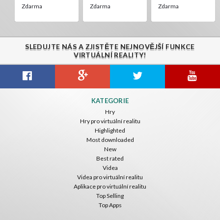
Zdarma
Zdarma
Zdarma
SLEDUJTE NÁS A ZJISTĚTE NEJNOVĚJŠÍ FUNKCE
VIRTUÁLNÍ REALITY!
KATEGORIE
Hry
Hry pro virtuální realitu
Highlighted
Most downloaded
New
Best rated
Videa
Videa pro virtuální realitu
Aplikace pro virtuální realitu
Top Selling
Top Apps