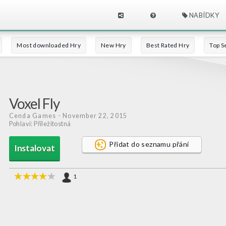
NABÍDKY
Most downloaded Hry
New Hry
Best Rated Hry
Top Se
Voxel Fly
Cenda Games
- November 22, 2015
Pohlaví: Příležitostná
Přidat do seznamu přání
Instalovat
1