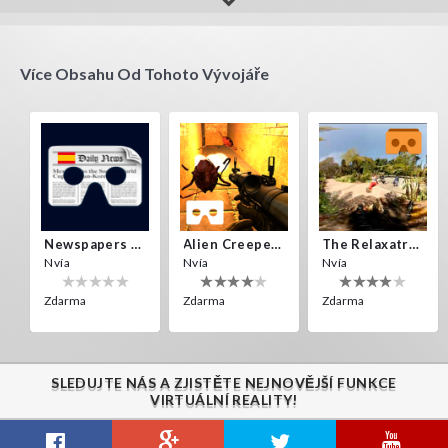
perry
amip
Estoy perdido en una isla
quite challenging, has many levels
Více Obsahu Od Tohoto Vývojáře
Newspapers Spain VR
Alien Creepers VR
The Relaxatron
Nvía
Nvía
Nvía
Zdarma
Zdarma
Zdarma
SLEDUJTE NÁS A ZJISTĚTE NEJNOVĚJŠÍ FUNKCE
VIRTUÁLNÍ REALITY!