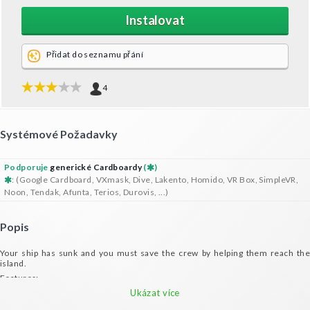
Instalovat
Přidat do seznamu přání
4
Systémové Požadavky
Podporuje
generické Cardboardy
(
)
: (Google Cardboard, VXmask, Dive, Lakento, Homido, VR Box, SimpleVR,
Noon, Tendak, Afunta, Terios, Durovis, ...)
Popis
Your ship has sunk and you must save the crew by helping them reach the
island.
Features:
- Move your head like you're jumping across the sea with the help of the wreck
Ukázat více
- 7 levels for tons of fun