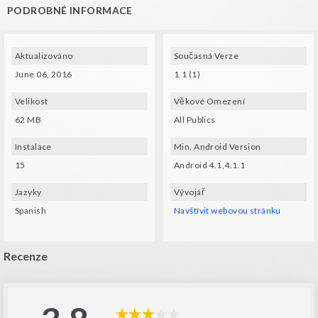
PODROBNÉ INFORMACE
Spec Techs:
- A gyroscope and compatible VR glasses (VXMASK , Lakento , Durovis , Google
cardboard, etc.) are required.
Aktualizováno
Současná Verze
June 06, 2016
1.1 (1)
Velikost
Věkové Omezení
62 MB
All Publics
Instalace
Min. Android Version
15
Android 4.1,4.1.1
Jazyky
Vývojář
Spanish
Navštívit webovou stránku
Recenze