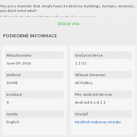
You are a monster that simply loves to destroy: buildings, humans, enemies...
you don't mind what!
Collect electricity and destroy all you find in your way!
Features:
Ukázat více
- 4 monsters to unlock
PODROBNÉ INFORMACE
- Endless running game
- Funny cartoon style
Requirements:
Aktualizováno
Současná Verze
- Gyroscope
- Compatible VR glasses (VXMASK, Lakento, Durovis, Google Cardboard, etc.)
June 09, 2016
1.1 (1)
Music by Grumble Labs
Velikost
Věkové Omezení
34 MB
All Publics
Instalace
Min. Android Version
4
Android 4.1,4.1.1
Jazyky
Vývojář
English
Navštívit webovou stránku