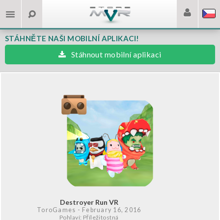
STÁHNĚTE NAŠI MOBILNÍ APLIKACI!
Stáhnout mobilní aplikaci
Destroyer Run VR
ToroGames
- February 16, 2016
Pohlaví: Příležitostná