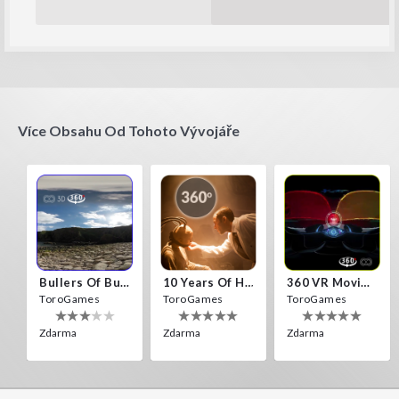
Více Obsahu Od Tohoto Vývojáře
Bullers Of Buchan Aberdeen
10 Years Of Horror Nights
360 VR Movie Experience
ToroGames
ToroGames
ToroGames
Zdarma
Zdarma
Zdarma