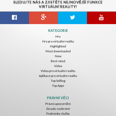
SLEDUJTE NÁS A ZJISTĚTE NEJNOVĚJŠÍ FUNKCE
VIRTUÁLNÍ REALITY!
Gravity Box
Caminandes
New Bom Bom Vr SBS 2020
KATEGORIE
ToroGames
ToroGames
ToroGames
Hry
Hry pro virtuální realitu
Zdarma
Zdarma
Zdarma
Highlighted
Most downloaded
New
Best rated
Videa
Videa pro virtuální realitu
Aplikace pro virtuální realitu
Top Selling
Top Apps
Tsuruda I Can Get Really Crazy
Fireworks On Victory Day
Blackjack VR
ToroGames
ToroGames
ToroGames
PRÁVNÍ VĚCI
Právní upozornění
Zdarma
Zdarma
Zdarma
Zásady soukromí
Podmínky služby