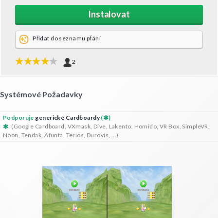
Instalovat
Přidat do seznamu přání
2
Systémové Požadavky
Podporuje
generické Cardboardy
(
)
: (Google Cardboard, VXmask, Dive, Lakento, Homido, VR Box, SimpleVR,
Noon, Tendak, Afunta, Terios, Durovis, ...)