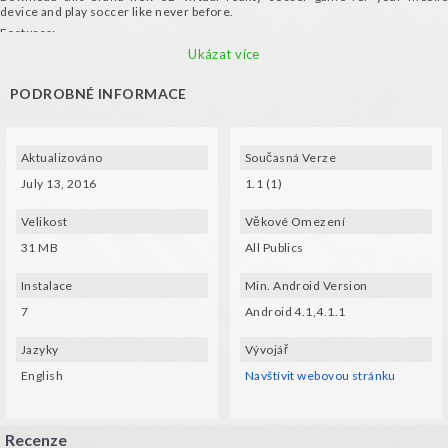
device and play soccer like never before.
Features:
- Nice style cartoon player and stadium designs
Ukázat více
- Beat your own record in ten rounds where the opponent team shoots .. not
only balls!
PODROBNÉ INFORMACE
Requirements:
- A mobile device with gyroscope and VR glasses
Aktualizováno
Současná Verze
July 13, 2016
1.1 (1)
Velikost
Věkové Omezení
31 MB
All Publics
Instalace
Min. Android Version
7
Android 4.1,4.1.1
Jazyky
Vývojář
English
Navštívit webovou stránku
Recenze