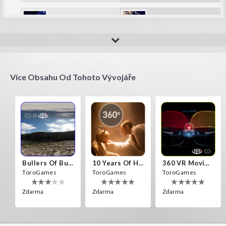
amip
Fla_123456789
It's fun
super!!!
Více Obsahu Od Tohoto Vývojáře
Bullers Of Buchan Aberdeen
10 Years Of Horror Nights
360 VR Movie Experience
ToroGames
ToroGames
ToroGames
Zdarma
Zdarma
Zdarma