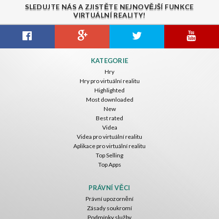
SLEDUJTE NÁS A ZJISTĚTE NEJNOVĚJŠÍ FUNKCE
VIRTUÁLNÍ REALITY!
Gravity Box
Caminandes
New Bom Bom Vr SBS 2020
KATEGORIE
ToroGames
ToroGames
ToroGames
Hry
Hry pro virtuální realitu
Zdarma
Zdarma
Zdarma
Highlighted
Most downloaded
New
Best rated
Videa
Videa pro virtuální realitu
Aplikace pro virtuální realitu
Top Selling
Top Apps
Tsuruda I Can Get Really Crazy
Fireworks On Victory Day
Blackjack VR
ToroGames
ToroGames
ToroGames
PRÁVNÍ VĚCI
Právní upozornění
Zdarma
Zdarma
Zdarma
Zásady soukromí
Podmínky služby