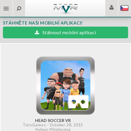
STÁHNĚTE NAŠI MOBILNÍ APLIKACI!
Stáhnout mobilní aplikaci
HEAD SOCCER VR
ToroGames
- October 28, 2015
Pohlaví: Příležitostná