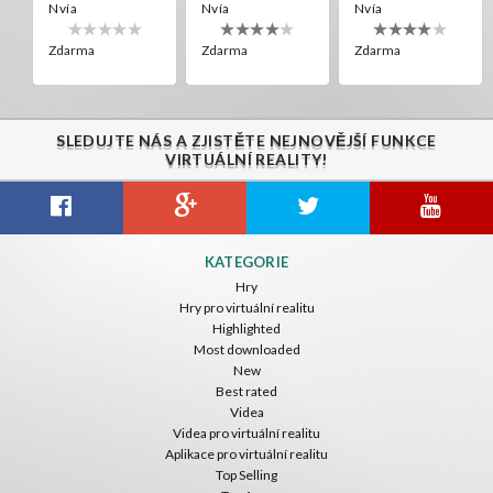
Nvía
Nvía
Nvía
Zdarma
Zdarma
Zdarma
SLEDUJTE NÁS A ZJISTĚTE NEJNOVĚJŠÍ FUNKCE
VIRTUÁLNÍ REALITY!
Citizens War VR
Crystals Tunnel VR
THEMEPARK VR
KATEGORIE
Nvía
Nvía
Nvía
Hry
Hry pro virtuální realitu
Zdarma
Zdarma
Zdarma
Highlighted
Most downloaded
New
Best rated
Videa
Videa pro virtuální realitu
Aplikace pro virtuální realitu
Top Selling