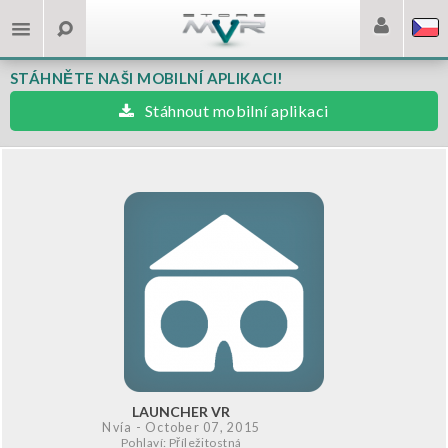
STÁHNĚTE NAŠI MOBILNÍ APLIKACI!
Stáhnout mobilní aplikaci
LAUNCHER VR
Nvía
- October 07, 2015
Pohlaví: Příležitostná