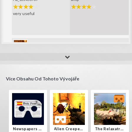
very useful
Yisus_new_123
Great launcher VR
Více Obsahu Od Tohoto Vývojáře
Newspapers Spain VR
Alien Creepers VR
The Relaxatron