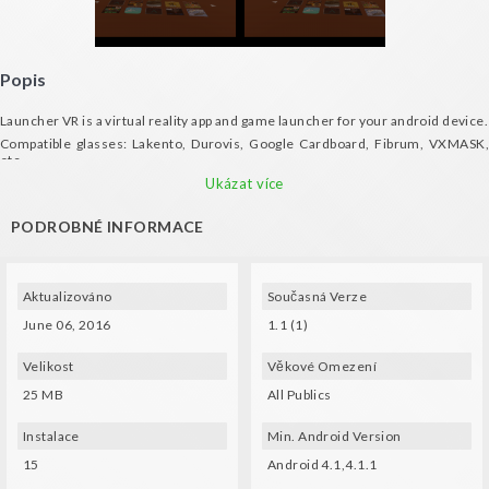
Popis
Launcher VR is a virtual reality app and game launcher for your android device.
Compatible glasses: Lakento, Durovis, Google Cardboard, Fibrum, VXMASK,
etc.
Ukázat více
PODROBNÉ INFORMACE
Aktualizováno
Současná Verze
June 06, 2016
1.1 (1)
Velikost
Věkové Omezení
25 MB
All Publics
Instalace
Min. Android Version
15
Android 4.1,4.1.1