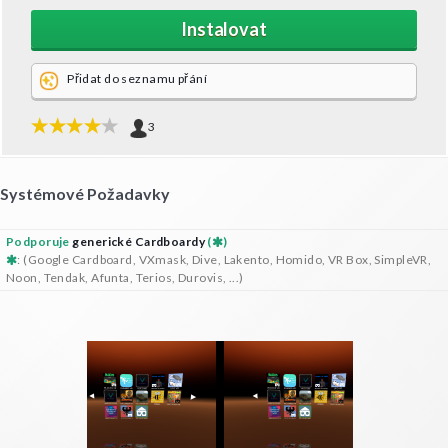
Instalovat
Přidat do seznamu přání
3
Systémové Požadavky
Podporuje
generické Cardboardy
(
)
: (Google Cardboard, VXmask, Dive, Lakento, Homido, VR Box, SimpleVR,
Noon, Tendak, Afunta, Terios, Durovis, ...)