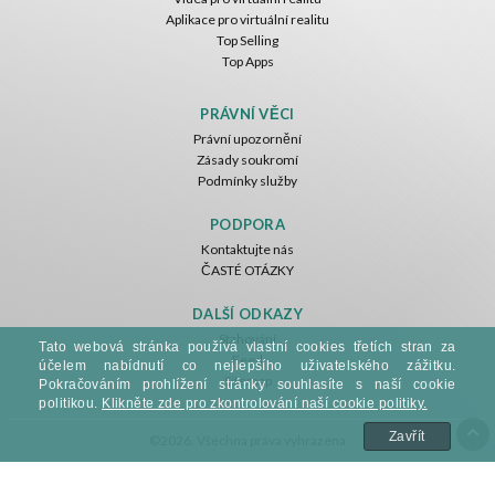
Aplikace pro virtuální realitu
Top Selling
Top Apps
Basketball VR
F1 VR Demo
Energy Sword VR
Nvía
Nvía
Nvía
PRÁVNÍ VĚCI
Právní upozornění
Zdarma
Zdarma
Zdarma
Zásady soukromí
Podmínky služby
PODPORA
Kontaktujte nás
ČASTÉ OTÁZKY
DALŠÍ ODKAZY
Stahování
Tato webová stránka používá vlastní cookies třetích stran za
Feed
Jumping Levels
účelem nabídnutí co nejlepšího uživatelského zážitku.
Sitemap
Nvía
Pokračováním prohlížení stránky souhlasíte s naší cookie
politikou.
Klikněte zde pro zkontrolování naší cookie politiky.
Zdarma
Zavřít
©2026. Všechna práva vyhrazena