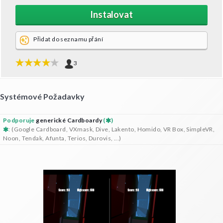
Instalovat
Přidat do seznamu přání
3
Systémové Požadavky
Podporuje
generické Cardboardy
(
)
: (Google Cardboard, VXmask, Dive, Lakento, Homido, VR Box, SimpleVR,
Noon, Tendak, Afunta, Terios, Durovis, ...)