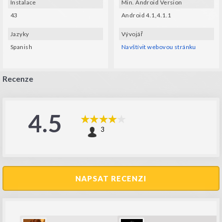
Instalace
Min. Android Version
43
Android 4.1,4.1.1
Jazyky
Vývojář
Spanish
Navštívit webovou stránku
Recenze
4.5
3
NAPSAT RECENZI