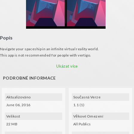
Popis
Navigate your spaceship in an infinite virtual reality world.
This app is not recommended for people with vertigo.
Features:
Ukázat více
• Vector graphics
• Avoid hitting the walls and other ships
PODROBNÉ INFORMACE
• As you advance the game gets darker and darker and acceleration of your
ship will be higher
Music: Snabisch - Dancing with Yolanda
Aktualizováno
Současná Verze
June 06, 2016
1.1 (1)
Velikost
Věkové Omezení
22 MB
All Publics