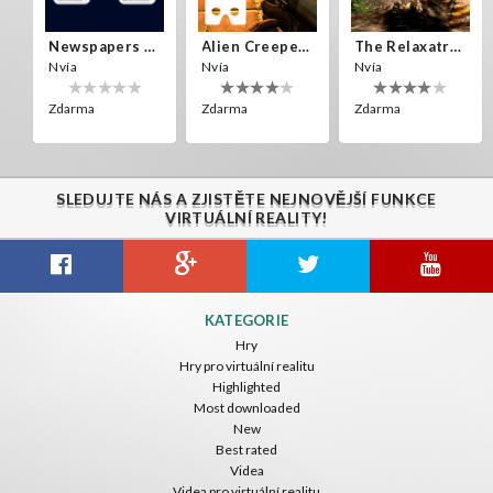
Newspapers Spain VR
Alien Creepers VR
The Relaxatron
Nvía
Nvía
Nvía
Zdarma
Zdarma
Zdarma
SLEDUJTE NÁS A ZJISTĚTE NEJNOVĚJŠÍ FUNKCE
VIRTUÁLNÍ REALITY!
Citizens War VR
Crystals Tunnel VR
THEMEPARK VR
KATEGORIE
Nvía
Nvía
Nvía
Hry
Hry pro virtuální realitu
Zdarma
Zdarma
Zdarma
Highlighted
Most downloaded
New
Best rated
Videa
Videa pro virtuální realitu