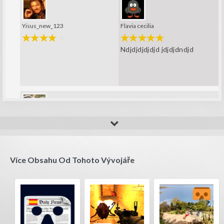
Yisus_new_123
Flavia cecilia
Ndjdjdjdjdjd jdjdjdndjd
Pesto
wow interestelar?
Více Obsahu Od Tohoto Vývojáře