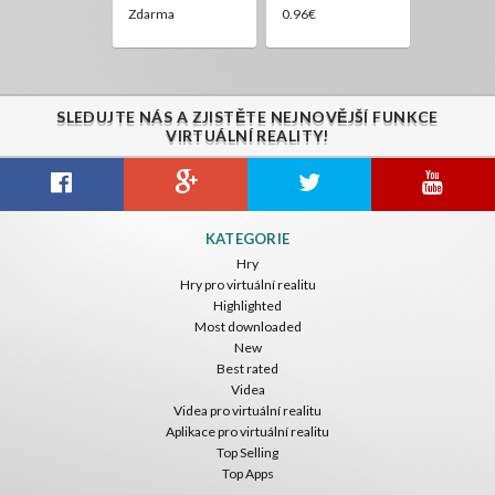
Zdarma
0.96€
SLEDUJTE NÁS A ZJISTĚTE NEJNOVĚJŠÍ FUNKCE
VIRTUÁLNÍ REALITY!
KATEGORIE
Hry
Hry pro virtuální realitu
Highlighted
Most downloaded
New
Best rated
Videa
Videa pro virtuální realitu
Aplikace pro virtuální realitu
Top Selling
Top Apps