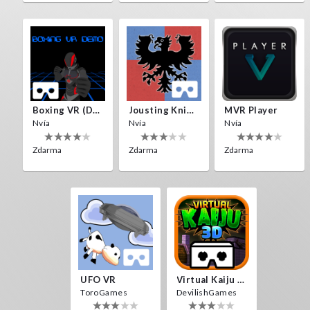
Boxing VR (Demo)
Jousting Knights VR
MVR Player
Nvía
Nvía
Nvía
Zdarma
Zdarma
Zdarma
UFO VR
Virtual Kaiju 3D
ToroGames
DevilishGames