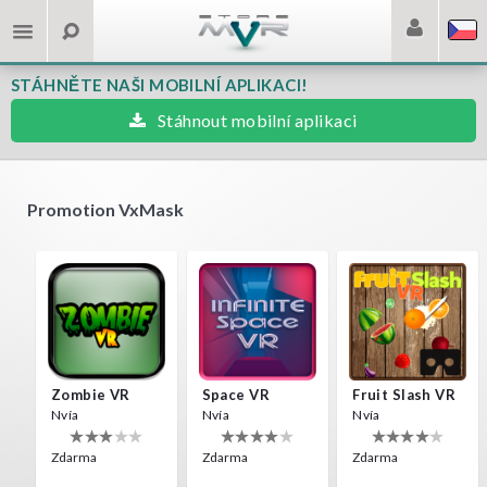
STÁHNĚTE NAŠI MOBILNÍ APLIKACI!
Stáhnout mobilní aplikaci
Promotion VxMask
Zombie VR
Space VR
Fruit Slash VR
Nvía
Nvía
Nvía
Zdarma
Zdarma
Zdarma