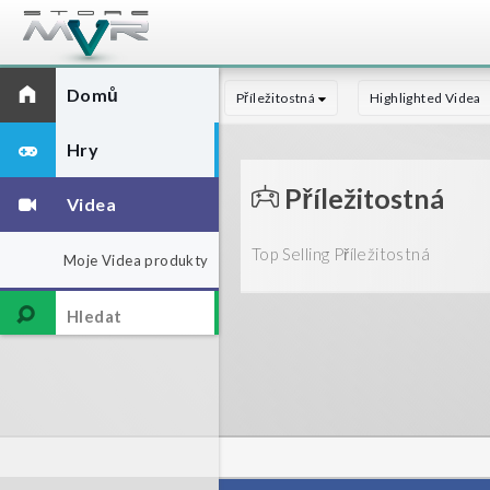
Domů
Příležitostná
Highlighted Videa
Hry
Příležitostná
Videa
Top Selling Příležitostná
Moje Videa produkty