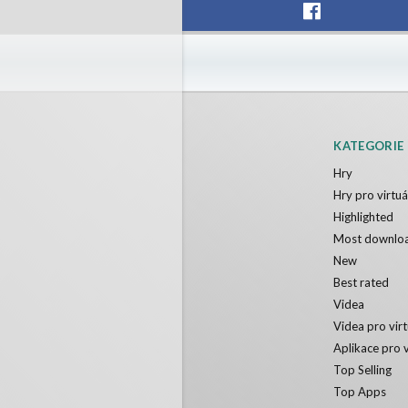
KATEGORIE
Hry
Hry pro virtuál
Highlighted
Most downlo
New
Best rated
Videa
Videa pro virt
Aplikace pro v
Top Selling
Top Apps