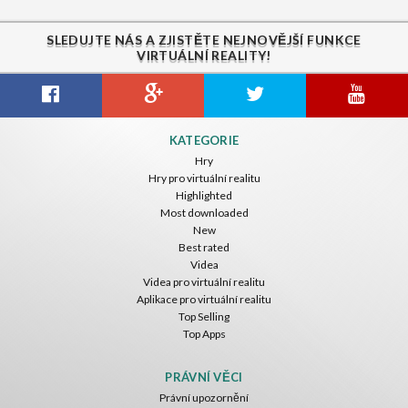
SLEDUJTE NÁS A ZJISTĚTE NEJNOVĚJŠÍ FUNKCE
VIRTUÁLNÍ REALITY!
KATEGORIE
Hry
Hry pro virtuální realitu
Highlighted
Most downloaded
New
Best rated
Videa
Videa pro virtuální realitu
Aplikace pro virtuální realitu
Top Selling
Top Apps
PRÁVNÍ VĚCI
Právní upozornění