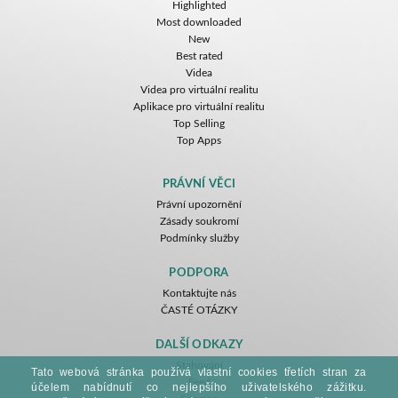
Highlighted
Most downloaded
New
Best rated
Videa
Videa pro virtuální realitu
Aplikace pro virtuální realitu
Top Selling
Top Apps
PRÁVNÍ VĚCI
Právní upozornění
Zásady soukromí
Podmínky služby
PODPORA
Kontaktujte nás
ČASTÉ OTÁZKY
DALŠÍ ODKAZY
Stahování
Tato webová stránka používá vlastní cookies třetích stran za
Feed
účelem nabídnutí co nejlepšího uživatelského zážitku.