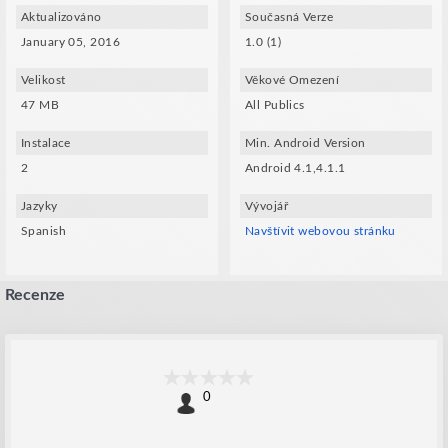
Aktualizováno
Současná Verze
January 05, 2016
1.0 (1)
Velikost
Věkové Omezení
47 MB
All Publics
Instalace
Min. Android Version
2
Android 4.1,4.1.1
Jazyky
Vývojář
Spanish
Navštívit webovou stránku
Recenze
0