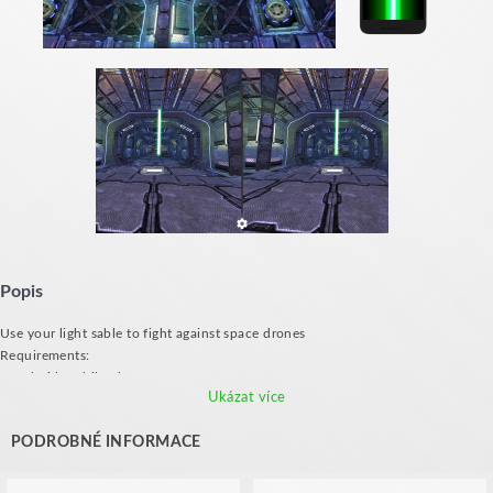
Popis
Use your light sable to fight against space drones
Requirements:
- Android mobile phone
Ukázat více
- VR Glasses
- A second device with gyroscope to serve as sword
PODROBNÉ INFORMACE