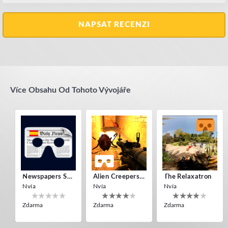
NAPSAT RECENZI
Více Obsahu Od Tohoto Vývojáře
Newspapers Spain VR
Alien Creepers VR
The Relaxatron
Nvía
Nvía
Nvía
Zdarma
Zdarma
Zdarma