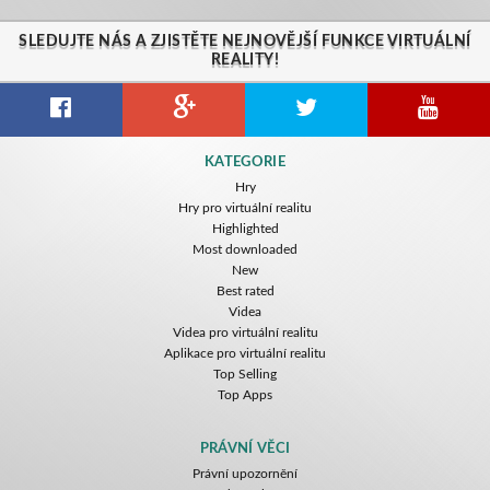
SLEDUJTE NÁS A ZJISTĚTE NEJNOVĚJŠÍ FUNKCE VIRTUÁLNÍ
REALITY!
Citizens War VR
Crystals Tunnel VR
THEMEPARK VR
KATEGORIE
Nvía
Nvía
Nvía
Hry
Hry pro virtuální realitu
Zdarma
Zdarma
Zdarma
Highlighted
Most downloaded
New
Best rated
Videa
Videa pro virtuální realitu
Aplikace pro virtuální realitu
Top Selling
Top Apps
Basketball VR
F1 VR Demo
Energy Sword VR
Nvía
Nvía
Nvía
PRÁVNÍ VĚCI
Právní upozornění
Zdarma
Zdarma
Zdarma