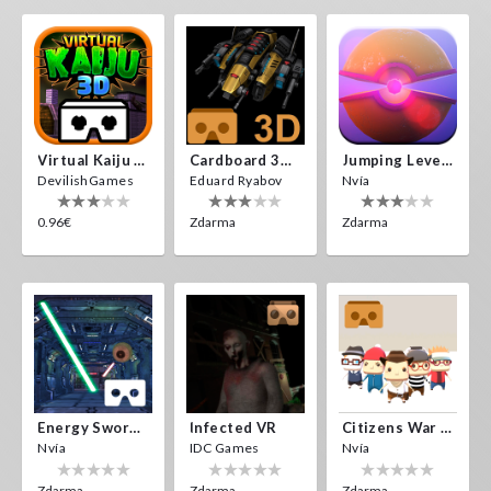
Virtual Kaiju 3D
Cardboard 3D VR Space FPS Game
Jumping Levels
DevilishGames
Eduard Ryabov
Nvía
0.96€
Zdarma
Zdarma
Energy Sword VR
Infected VR
Citizens War VR
Nvía
IDC Games
Nvía
Zdarma
Zdarma
Zdarma