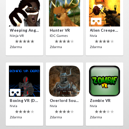
Weeping Angels VR
Hunter VR
Alien Creepers VR
Ninja-VR
IDC Games
Nvía
Zdarma
Zdarma
Zdarma
Boxing VR (Demo)
Overlord Souls
Zombie VR
Nvía
Nvía
Nvía
Zdarma
Zdarma
Zdarma