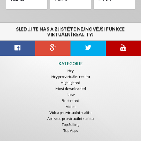
SLEDUJTE NÁS A ZJISTĚTE NEJNOVĚJŠÍ FUNKCE
VIRTUÁLNÍ REALITY!
KATEGORIE
Hry
Hry pro virtuální realitu
Highlighted
Most downloaded
New
Best rated
Videa
Videa pro virtuální realitu
Aplikace pro virtuální realitu
Top Selling
Top Apps