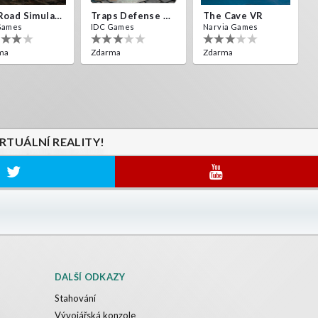
Off Road Simulator VR
Traps Defense VR
The Cave VR
Games
IDC Games
Narvia Games
ma
Zdarma
Zdarma
IRTUÁLNÍ REALITY!
DALŠÍ ODKAZY
Stahování
Vývojářská konzole