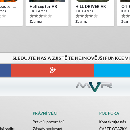
Roller Coaster VR
Helicopter VR
HILL DRIVER VR
ames
IDC Games
IDC Games
IDC 
Zdarma
Zdarma
Zdar
SLEDUJTE NÁS A ZJISTĚTE NEJNOVĚJŠÍ FUNKCE V
PRÁVNÍ VĚCI
PODPORA
Právní upozornění
Kontaktujte nás
ní realitu
Zásady soukromí
ČASTÉ OTÁZKY