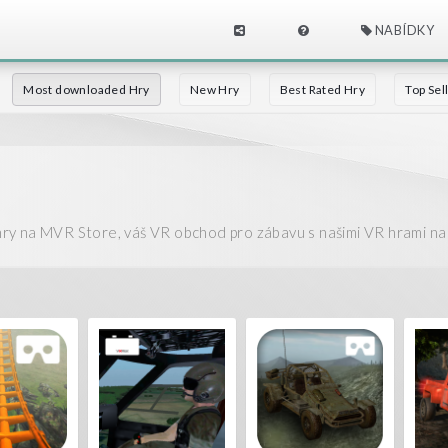
NABÍDKY
Most downloaded Hry
New Hry
Best Rated Hry
Top Sel
y na MVR Store, váš VR obchod pro zábavu s našimi VR hrami na 