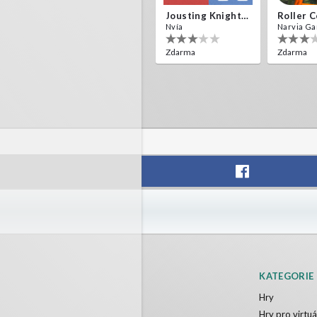
Jousting Knights VR
Nvía
Narvia G
Zdarma
Zdarma
KATEGORIE
Hry
Hry pro virtuál