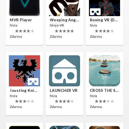
MVR Player
Weeping Angels VR
Boxing VR (Demo)
Nvía
Ninja-VR
Nvía
Zdarma
Zdarma
Zdarma
Jousting Knights VR
LAUNCHER VR
CROSS THE SEA
Nvía
Nvía
Nvía
Zdarma
Zdarma
Zdarma