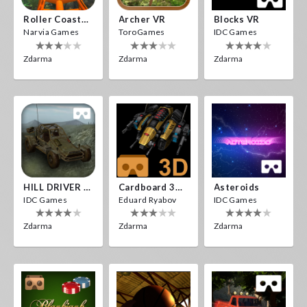
Roller Coaster VR
Archer VR
Blocks VR
Narvia Games
ToroGames
IDC Games
Zdarma
Zdarma
Zdarma
HILL DRIVER VR
Cardboard 3D VR Space FPS Game
Asteroids
IDC Games
Eduard Ryabov
IDC Games
Zdarma
Zdarma
Zdarma