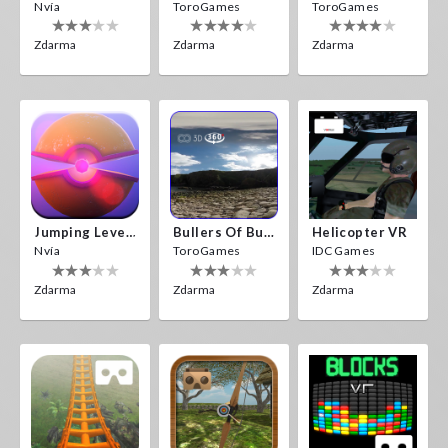
Nvía
ToroGames
ToroGames
Zdarma
Zdarma
Zdarma
Jumping Levels
Bullers Of Buchan Aberdeen
Helicopter VR
Nvía
ToroGames
IDC Games
Zdarma
Zdarma
Zdarma