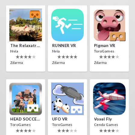
The Relaxatron
RUNNER VR
Pigman VR
Nvía
Nvía
ToroGames
Zdarma
Zdarma
Zdarma
HEAD SOCCER VR
UFO VR
Voxel Fly
ToroGames
ToroGames
Cenda Games