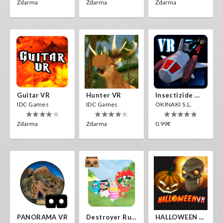
Zdarma
Zdarma
Zdarma
Guitar VR
Hunter VR
Insectizide Wars VR
IDC Games
IDC Games
OKINAKI S.L.
Zdarma
Zdarma
0.99€
PANORAMA VR
Destroyer Run VR
HALLOWEEN VR