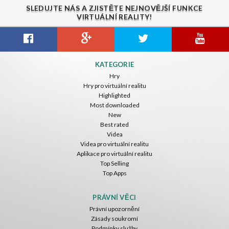
SLEDUJTE NÁS A ZJISTĚTE NEJNOVĚJŠÍ FUNKCE
VIRTUÁLNÍ REALITY!
KATEGORIE
Hry
Hry pro virtuální realitu
Highlighted
Most downloaded
New
Best rated
Videa
Videa pro virtuální realitu
Aplikace pro virtuální realitu
Top Selling
Top Apps
PRÁVNÍ VĚCI
Právní upozornění
Zásady soukromí
Podmínky služby