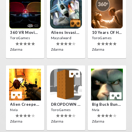
360 VR Movie Experience
Aliens Invasion VR
10 Years Of Horror Nights
ToroGames
Maysalward
ToroGames
Zdarma
Zdarma
Zdarma
Alien Creepers VR
DROPDOWN VR
Big Buck Bunny
Nvía
ToroGames
Nvía
Zdarma
Zdarma
Zdarma