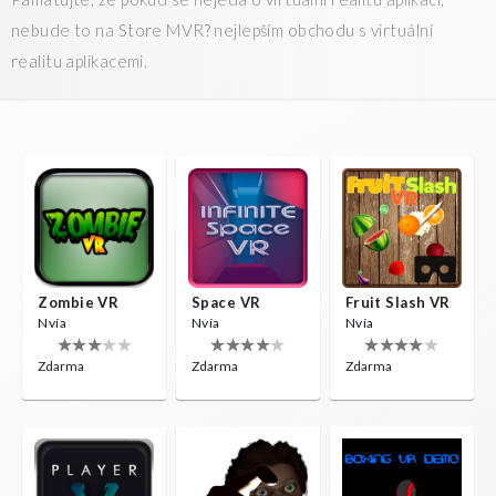
nebude to na Store MVR? nejlepším obchodu s virtuální
realitu aplikacemi.
Zombie VR
Space VR
Fruit Slash VR
Nvía
Nvía
Nvía
Zdarma
Zdarma
Zdarma