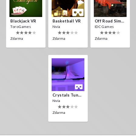
Blackjack VR
Basketball VR
Off Road Simulator VR
ToroGames
Nvía
IDC Games
Zdarma
Zdarma
Zdarma
Crystals Tunnel VR
Nvía
Zdarma