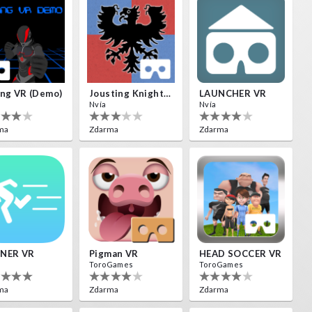
ng VR (Demo)
Jousting Knights VR
LAUNCHER VR
Nvía
Nvía
ma
Zdarma
Zdarma
NER VR
Pigman VR
HEAD SOCCER VR
ToroGames
ToroGames
ma
Zdarma
Zdarma