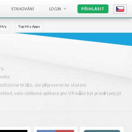
STAHOVÁNÍ
LOGIN
PŘIHLÁSIT
g Hry
Top Hry Apps
ry.
slíte.
ežitostné hráče, vše připravené ke stažení.
řehled, vaše oblíbená aplikace pro VR může být právě tady již