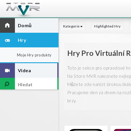
Domů
Kategorie
Highlighted Hry
Hry
Hry Pro Virtuální R
Moje Hry produkty
Toto je sekce pro opravdové hráč
Videa
Na Store MVR naleznete nejlepší 
Můžete zde nalézt širokou škálu
Pracujeme den za dnem na rozšíře
brzy.