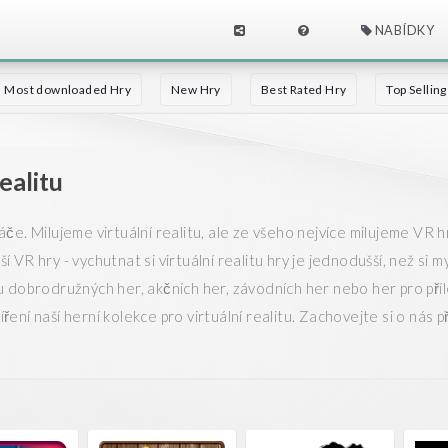
NABÍDKY
Most downloaded Hry
New Hry
Best Rated Hry
Top Sellin
ealitu
e. Milujeme virtuální realitu, ale ze všeho nejvíce milujeme VR h
VR hry - vychutnat si virtuální realitu hry je jednodušší, než si my
 dobrodružných her, akčních her, závodních her nebo her pro příl
ní naší herní kolekce pro virtuální realitu. Zachovejte si o nás p