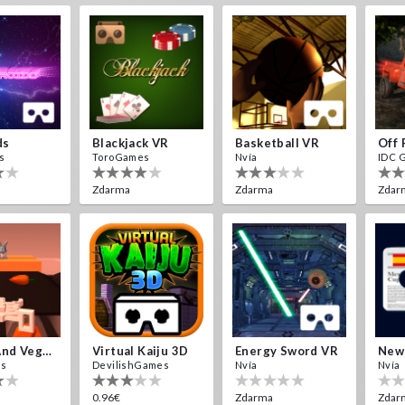
ds
Blackjack VR
Basketball VR
s
ToroGames
Nvía
IDC 
Zdarma
Zdarma
Zdar
Bombs And Veggies
Virtual Kaiju 3D
Energy Sword VR
es
DevilishGames
Nvía
Nvía
0.96€
Zdarma
Zdar