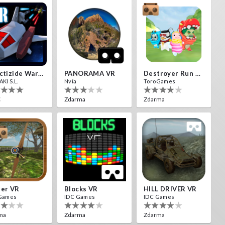
Insectizide Wars VR
PANORAMA VR
Destroyer Run VR
KI S.L.
Nvía
ToroGames
€
Zdarma
Zdarma
her VR
Blocks VR
HILL DRIVER VR
Games
IDC Games
IDC Games
ma
Zdarma
Zdarma