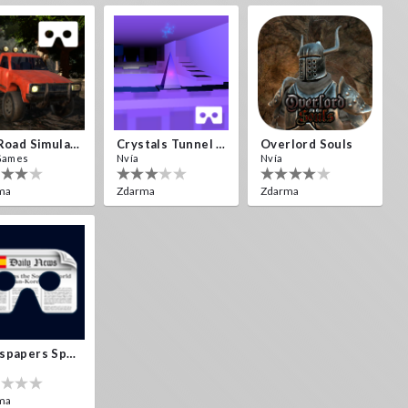
Off Road Simulator VR
Crystals Tunnel VR
Overlord Souls
Games
Nvía
Nvía
ma
Zdarma
Zdarma
Newspapers Spain VR
ma