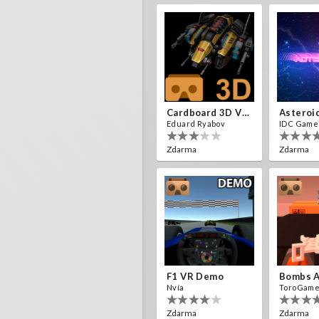
Cardboard 3D VR Space FPS Game
Asteroi
Eduard Ryabov
IDC Game
Zdarma
Zdarma
F1 VR Demo
Nvía
ToroGam
Zdarma
Zdarma