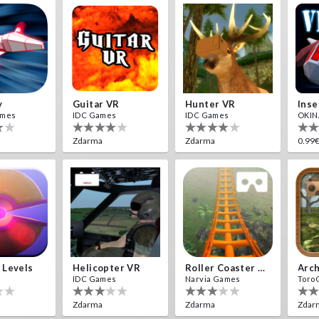
y
Guitar VR
Hunter VR
ames
IDC Games
IDC Games
OKINA
Zdarma
Zdarma
0.99
 Levels
Helicopter VR
Roller Coaster VR
Arc
IDC Games
Narvia Games
Toro
Zdarma
Zdarma
Zdar