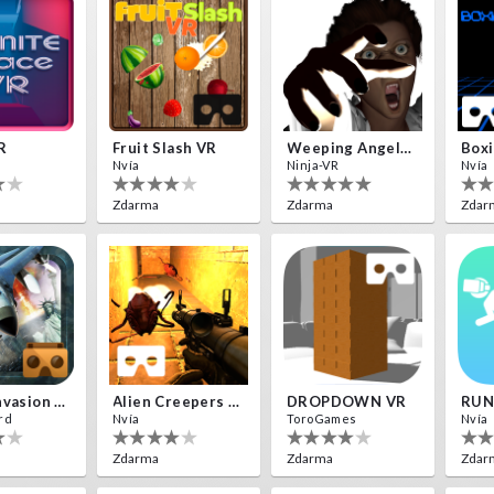
R
Fruit Slash VR
Weeping Angels VR
Boxi
Nvía
Ninja-VR
Nvía
Zdarma
Zdarma
Zdar
Aliens Invasion VR
Alien Creepers VR
DROPDOWN VR
RUN
rd
Nvía
ToroGames
Nvía
Zdarma
Zdarma
Zdar