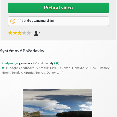
Přehrát video
Přidat do seznamu přání
1
Systémové Požadavky
Podporuje
generické Cardboardy
(
)
: (Google Cardboard, VXmask, Dive, Lakento, Homido, VR Box, SimpleVR,
Noon, Tendak, Afunta, Terios, Durovis, ...)