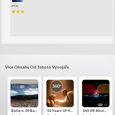
amip
Více Obsahu Od Tohoto Vývojáře
Bullers Of Buchan Aberdeen
10 Years Of Horror Nights
360 VR Movie Experience