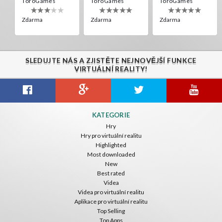
ToroGames
ToroGames
ToroGames
Zdarma
Zdarma
Zdarma
SLEDUJTE NÁS A ZJISTĚTE NEJNOVĚJŠÍ FUNKCE
VIRTUÁLNÍ REALITY!
Gravity Box
Caminandes
New Bom Bom Vr SBS 2020
KATEGORIE
ToroGames
ToroGames
ToroGames
Hry
Hry pro virtuální realitu
Zdarma
Zdarma
Zdarma
Highlighted
Most downloaded
New
Best rated
Videa
Videa pro virtuální realitu
Aplikace pro virtuální realitu
Top Selling
Top Apps