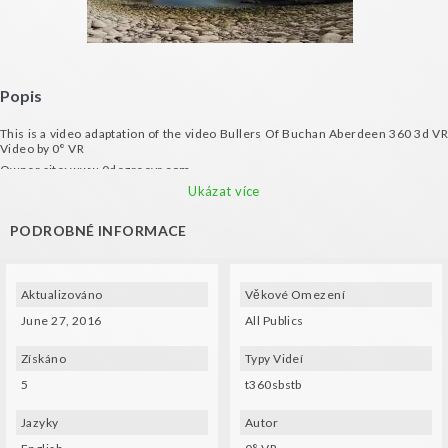
Popis
This is a video adaptation of the video Bullers Of Buchan Aberdeen 360 3d VR
Video by 0° VR
Owner site: www.0degreevr.com
ALL RIGHTS RESERVED © 0° VR
Ukázat více
PODROBNÉ INFORMACE
Aktualizováno
Věkové Omezení
June 27, 2016
All Publics
Získáno
Typy Videí
5
t360sbstb
Jazyky
Autor