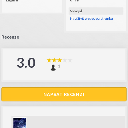
English
0° VR
Vývojář
Navštívit webovou stránku
Recenze
3.0
1
NAPSAT RECENZI