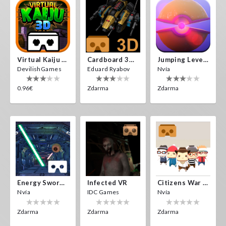
Virtual Kaiju 3D
Cardboard 3D VR Space FPS Game
Jumping Levels
DevilishGames
Eduard Ryabov
Nvía
0.96€
Zdarma
Zdarma
Energy Sword VR
Infected VR
Citizens War VR
Nvía
IDC Games
Nvía
Zdarma
Zdarma
Zdarma