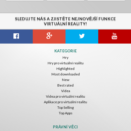
SLEDUJTE NÁS A ZJISTĚTE NEJNOVĚJŠÍ FUNKCE
VIRTUÁLNÍ REALITY!
KATEGORIE
Hry
Hry pro virtuální realitu
Highlighted
Most downloaded
New
Best rated
Videa
Videa pro virtuální realitu
Aplikace pro virtuální realitu
Top Selling
Top Apps
PRÁVNÍ VĚCI