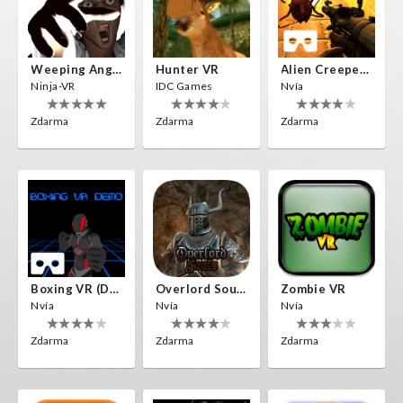
Weeping Angels VR
Hunter VR
Alien Creepers VR
Ninja-VR
IDC Games
Nvía
Zdarma
Zdarma
Zdarma
Boxing VR (Demo)
Overlord Souls
Zombie VR
Nvía
Nvía
Nvía
Zdarma
Zdarma
Zdarma